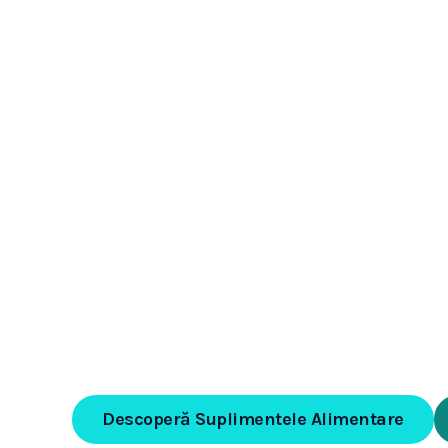
Știință p
viață mai
Descoperă Suplimentele Alimentare