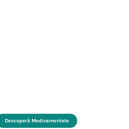
entru o
 lungă
Descoperă Medicamentele