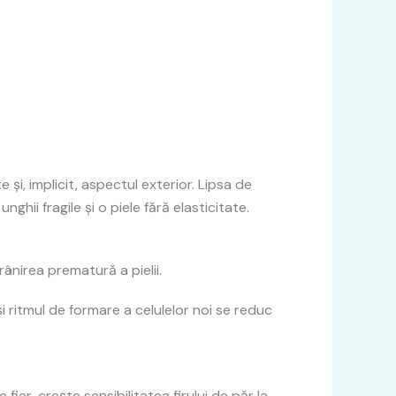
și, implicit, aspectul exterior. Lipsa de
ghii fragile și o piele fără elasticitate.
ânirea prematură a pielii.
 ritmul de formare a celulelor noi se reduc
fier, crește sensibilitatea firului de păr la