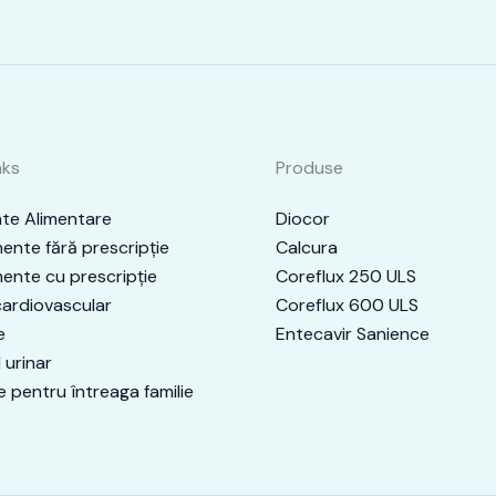
nks
Produse
te Alimentare
Diocor
nte fără prescripţie
Calcura
nte cu prescripţie
Coreflux 250 ULS
ardiovascular
Coreflux 600 ULS
e
Entecavir Sanience
 urinar
e pentru întreaga familie