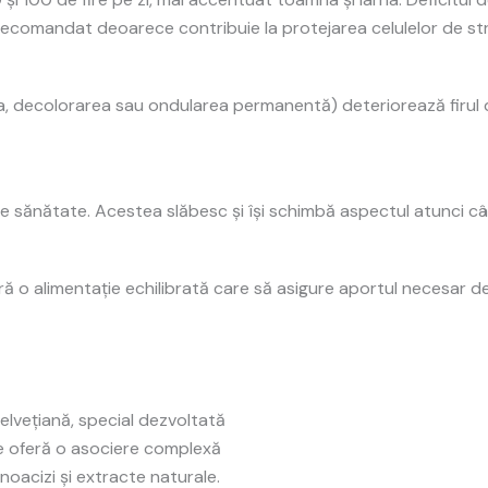
e recomandat deoarece contribuie la protejarea celulelor de str
, decolorarea sau ondularea permanentă) deteriorează firul d
e de sănătate. Acestea slăbesc și își schimbă aspectul atunci
 o alimentație echilibrată care să asigure aportul necesar de 
elveţiană, special dezvoltată
i, ce oferă o asociere complexă
inoacizi şi extracte naturale.