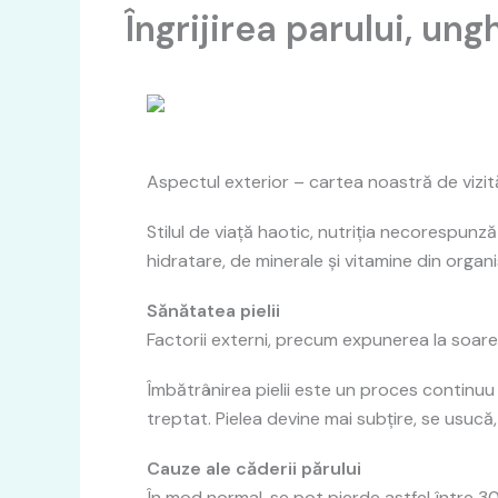
Îngrijirea parului, unghi
Aspectul exterior – cartea noastră de vizit
Stilul de viață haotic, nutriția necorespunz
hidratare, de minerale și vitamine din organis
Sănătatea pielii
Factorii externi, precum expunerea la soare
Îmbătrânirea pielii este un proces continuu
treptat. Pielea devine mai subțire, se usucă,
Cauze ale căderii părului
În mod normal, se pot pierde astfel între 30 ș