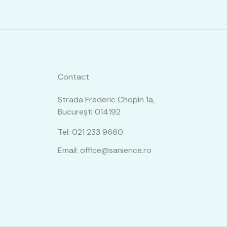
Contact
Strada Frederic Chopin 1a,
București 014192
Tel: 021 233 9660
Email: office@sanience.ro