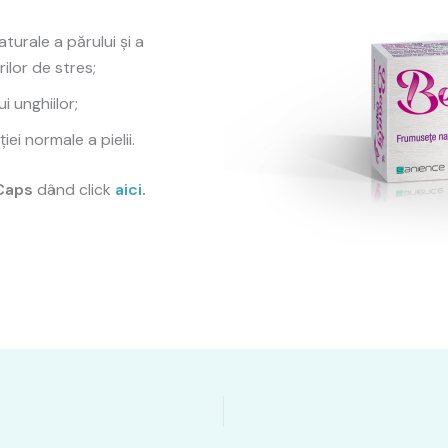
aturale a părului și a
rilor de stres;
i unghiilor;
ei normale a pielii.
Caps
dând click
aici
.