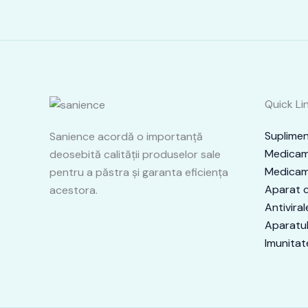
Quick Li
Suplimen
Sanience acordă o importanţă
Medicame
deosebită calităţii produselor sale
Medicame
pentru a păstra şi garanta eficienţa
Aparat c
acestora.
Antiviral
Aparatul
Imunitat