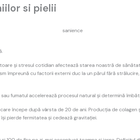
ilor si pielii
ă.
ătoare și stresul cotidian afectează starea noastră de sănătate 
m împreună cu factorii externi duc la un părul fără strălucire, un
 sau fumatul accelerează procesul natural și determină îmbătr
 care începe după vârsta de 20 de ani. Producția de colagen și
 își pierde fermitatea și cedează gravitației.
i 100 de fire pe zi, mai accentuat toamna și iarna. Deficitul de 