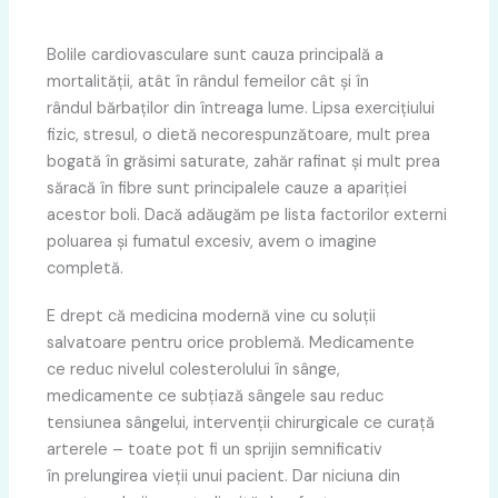
Bolile cardiovasculare sunt cauza principală a
mortalității, atât în rândul femeilor cât și în
rândul bărbaților din întreaga lume. Lipsa exercițiului
fizic, stresul, o dietă necorespunzătoare, mult prea
bogată în grăsimi saturate, zahăr rafinat și mult prea
săracă în fibre sunt principalele cauze a apariției
acestor boli. Dacă adăugăm pe lista factorilor externi
poluarea și fumatul excesiv, avem o imagine
completă.
E drept că medicina modernă vine cu soluții
salvatoare pentru orice problemă. Medicamente
ce reduc nivelul colesterolului în sânge,
medicamente ce subțiază sângele sau reduc
tensiunea sângelui, intervenții chirurgicale ce curață
arterele – toate pot fi un sprijin semnificativ
în prelungirea vieții unui pacient. Dar niciuna din