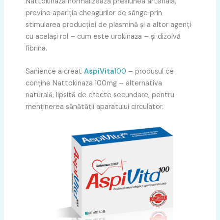
Nattokinaza normalizează presiunea arterială,
previne apariția cheagurilor de sânge prin
stimularea producției de plasmină și a altor agenți
cu același rol – cum este urokinaza – și dizolvă
fibrina.
Sanience a creat
AspiVita
100
– produsul ce
conține Nattokinaza 100mg – alternativa
naturală, lipsită de efecte secundare, pentru
menținerea sănătății aparatului circulator.