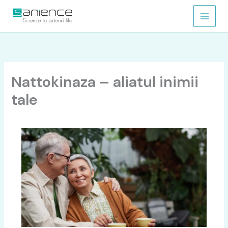
Skip
to
content
Nattokinaza – aliatul inimii
tale