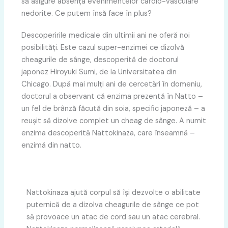
să asigure absența evenimentelor cardio-vasculare
nedorite. Ce putem însă face în plus?
Descoperirile medicale din ultimii ani ne oferă noi
posibilități. Este cazul super-enzimei ce dizolvă
cheagurile de sânge, descoperită de doctorul
japonez Hiroyuki Sumi, de la Universitatea din
Chicago. După mai mulți ani de cercetări în domeniu,
doctorul a observant că enzima prezentă în Natto –
un fel de brânză făcută din soia, specific japoneză – a
reușit să dizolve complet un cheag de sânge. A numit
enzima descoperită Nattokinaza, care înseamnă –
enzimă din natto.
Nattokinaza ajută corpul să își dezvolte o abilitate
puternică de a dizolva cheagurile de sânge ce pot
să provoace un atac de cord sau un atac cerebral.